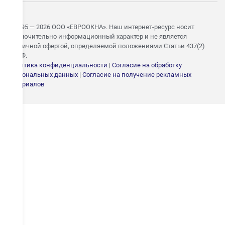
© 1995 — 2026 ООО «ЕВРООКНА». Наш интернет-ресурс носит
исключительно информационный характер и не является
публичной офертой, определяемой положениями Статьи 437(2)
ГК РФ.
Политика конфиденциальности
|
Согласие на обработку
персональных данных
|
Согласие на получение рекламных
ЗАПИШИТЕСЬ НА
материалов
БЕСПЛАТНЫЙ ЗАМЕР
Укажите номер — свяжемся в течение 15 минут и согласуем
удобное время замера
ОТПРАВИТЬ
Даю согласие на
обработку персональных
данных
.
С
политикой конфиденциальности
ознакомлен