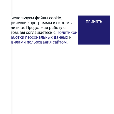
Мы используем файлы cookie,
ПРИНЯТЬ
метрические программы и системы
аналитики. Продолжая работу с
сайтом, вы соглашаетесь с
Политикой
обработки персональных данных
и
Правилами пользования сайтом.
ПОДПИСАТЬСЯ
НА РАССЫЛКУ
Получайте первыми промокоды на скидку, выгодные
акционные предложения и информацию и новинках
ПОДПИСАТЬСЯ
Даю согласие на
обработку персональных
данных
.
С
политикой конфиденциальности
ознакомлен