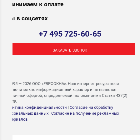
Принимаем к оплате
Мы в соцсетях
+7 495 725-60-65
ЗАКАЗАТЬ ЗВОНОК
© 1995 — 2026 ООО «ЕВРООКНА». Наш интернет-ресурс носит
исключительно информационный характер и не является
публичной офертой, определяемой положениями Статьи 437(2)
ГК РФ.
Политика конфиденциальности
|
Согласие на обработку
персональных данных
|
Согласие на получение рекламных
материалов
ЗАПИШИТЕСЬ НА
БЕСПЛАТНЫЙ ЗАМЕР