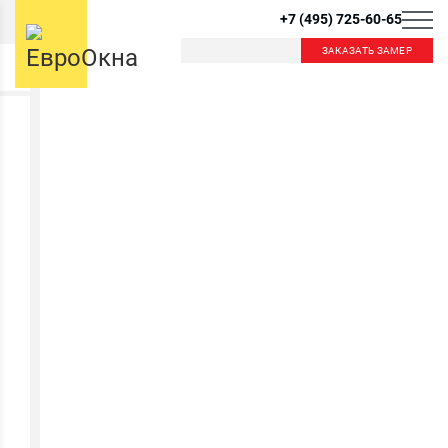
+7 (495) 725-60-65
ЗАКАЗАТЬ ЗАМЕР
Б
К
Балашиха
Королев
Красногорск
Краснознаменск
В
Видное
Внуково
Л
Лобня
Лыткарино
Д
Люберцы
Дзержинский
Дмитров
Долгопрудный
М
Домодедово
Москва